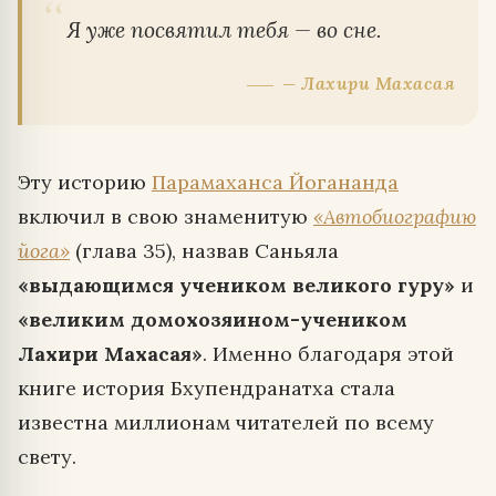
Я уже посвятил тебя — во сне.
— Лахири Махасая
Эту историю
Парамаханса Йогананда
включил в свою знаменитую
«Автобиографию
йога»
(глава 35), назвав Саньяла
«выдающимся учеником великого гуру»
и
«великим домохозяином-учеником
Лахири Махасая»
. Именно благодаря этой
книге история Бхупендранатха стала
известна миллионам читателей по всему
свету.