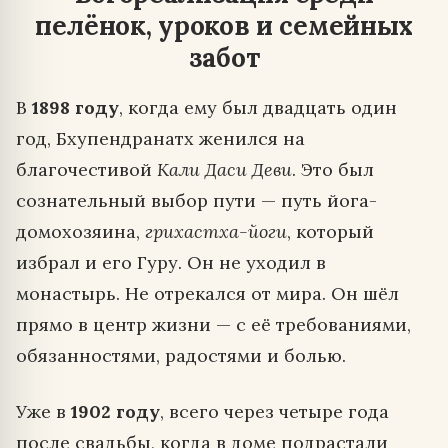
пелёнок, уроков и семейных
забот
В
1898 году
, когда ему был двадцать один
год, Бхупендранатх женился на
благочестивой
Кали Даси Деви
. Это был
сознательный выбор пути — путь йога-
домохозяина,
грихастха-йоги
, который
избрал и его Гуру. Он не уходил в
монастырь. Не отрекался от мира. Он шёл
прямо в центр жизни — с её требованиями,
обязанностями, радостями и болью.
Уже в
1902 году
, всего через четыре года
после свадьбы, когда в доме подрастали