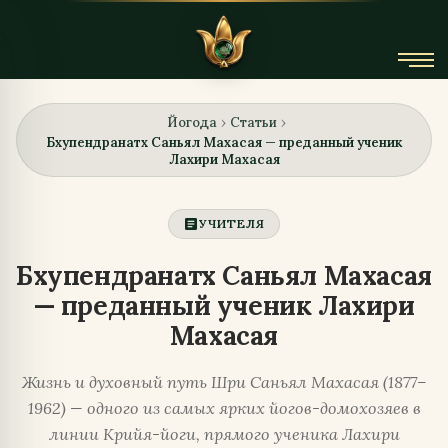
Йогода
Статьи
›
›
Бхупендранатх Саньял Махасая — преданный ученик
Лахири Махасая
article
УЧИТЕЛЯ
Бхупендранатх Саньял Махасая
— преданный ученик Лахири
Махасая
Жизнь и духовный путь Шри Саньял Махасая (1877–
1962) — одного из самых ярких йогов-домохозяев в
линии Крийя-йоги, прямого ученика Лахири