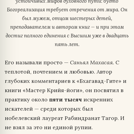
устойчивых мифов духовного пути: будто
Богореализация требует отречения от мира. Он
был мужем, отцом шестерых детей,
преподавателем и автором книг — и при этом
достиг полного единения с Высшим уже в двадцать
пять лет.
Его называли просто —
Саньял Махасая
. С
теплотой, почтением и любовью. Автор
глубоких комментариев к «Бхагавад-Гите» и
книги «Мастер Крийя-йоги», он посвятил в
практику около
пяти тысяч
искренних
искателей — среди которых был
нобелевский лауреат Рабиндранат Тагор. И
не взял за это ни единой рупии.