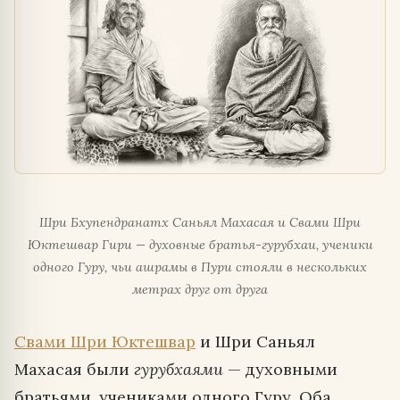
Шри Бхупендранатх Саньял Махасая и Свами Шри
Юктешвар Гири — духовные братья-гурубхаи, ученики
одного Гуру, чьи ашрамы в Пури стояли в нескольких
метрах друг от друга
Свами Шри Юктешвар
и Шри Саньял
Махасая были
гурубхаями
— духовными
братьями, учениками одного Гуру. Оба