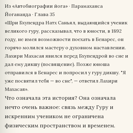
Из «Автобиографии йога» · Парамаханса
Йогананда · Глава 35
«Шри Бхупендра Натх Саньял, выдающийся ученик
великого гуру, рассказывал, что в юности, в 1892
году, не имея возможности поехать в Бенарес, он
горячо молился мастеру о духовном наставлении.
Лахири Махасая явился перед Бхупендрой во сне и
дал ему дикшу (посвящение). Позже юноша
отправился в Бенарес и попросил у гуру дикшу. "Я
уже посвятил тебя — во сне", — ответил Лахири
Махасая».
Что означала эта история? Она означала
нечто очень важное: связь между Гуру и
искренним учеником не ограничена
физическим пространством и временем.