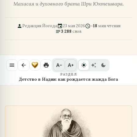
Махасая и духовного брата Шри Юктешвара.
person
event
schedule
Редакция Йогода
23 мая 2026
~
18
мин чтения
notes
3 288
слов
menu
arrow_back
print
text_decrease
text_increase
light_mode
auto_awesome
dark_mode
РАЗДЕЛ
Детство в Надии: как рождается жажда Бога