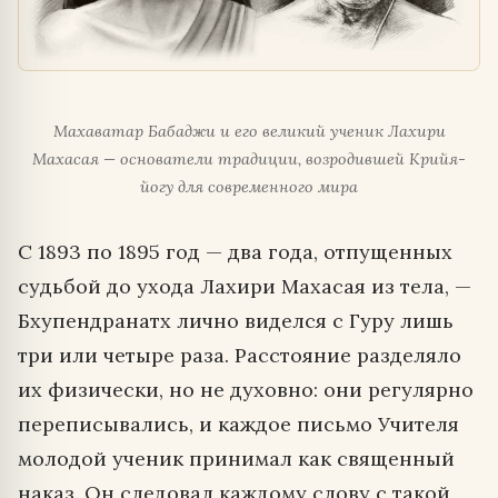
Махаватар Бабаджи и его великий ученик Лахири
Махасая — основатели традиции, возродившей Крийя-
йогу для современного мира
С 1893 по 1895 год — два года, отпущенных
судьбой до ухода Лахири Махасая из тела, —
Бхупендранатх лично виделся с Гуру лишь
три или четыре раза. Расстояние разделяло
их физически, но не духовно: они регулярно
переписывались, и каждое письмо Учителя
молодой ученик принимал как священный
наказ. Он следовал каждому слову с такой