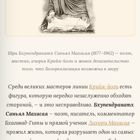
Шри Бхупендранатх Саньял Махасая (1877–1962) — поэт,
мистик, ачарья Крийя-йоги и живое доказательство
того, что Богореализация возможна в миру
Среди великих мастеров линии
Крийя-йоги
есть
фигура, которую нередко незаслуженно обходят
стороной, — и это несправедливо.
Бхупендранатх
Саньял Махасая
— поэт, писатель, комментатор
Бхагавад-Гиты и прямой ученик
Лахири Махасая
—
прожил жизнь, которая разрушает один из самых