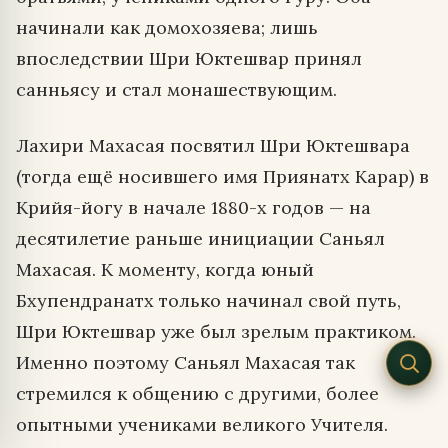
начинали как домохозяева; лишь
впоследствии Шри Юктешвар принял
санньясу и стал монашествующим.
Лахири Махасая посвятил Шри Юктешвара
(тогда ещё носившего имя Приянатх Карар) в
Крийя-йогу в начале 1880-х годов — на
десятилетие раньше инициации Саньял
Махасая. К моменту, когда юный
Бхупендранатх только начинал свой путь,
Шри Юктешвар уже был зрелым практиком.
Именно поэтому Саньял Махасая так
стремился к общению с другими, более
опытными учениками великого Учителя.