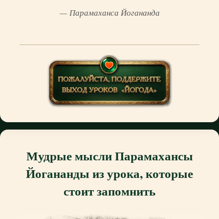
— Парамаханса Йогананда
Мудрые мысли Парамахансы
Йогананды из урока, которые
стоит запомнить