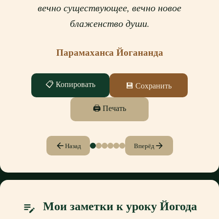
вечно существующее, вечно новое
блаженство души.
Парамаханса Йогананда
📋 Копировать
💾 Сохранить
🖨 Печать
arrow_back
arrow_forward
Назад
Вперёд
Мои заметки к уроку Йогода
edit_note