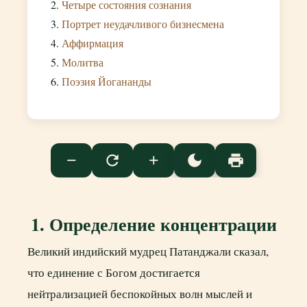
Четыре состояния сознания
Портрет неудачливого бизнесмена
Аффирмация
Молитва
Поэзия Йогананды
−
+
refresh
dark_mode
print
1. Определение концентрации
Великий индийский мудрец Патанджали сказал,
что единение с Богом достигается
нейтрализацией беспокойных волн мыслей и