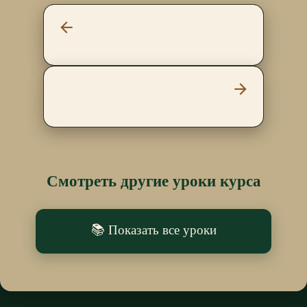
arrow_back
arrow_forward
Смотреть другие уроки курса
📚 Показать все уроки