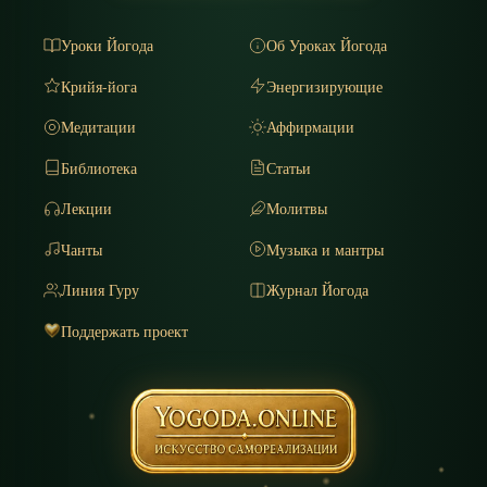
Уроки Йогода
Об Уроках Йогода
Крийя-йога
Энергизирующие
Медитации
Аффирмации
Библиотека
Статьи
Лекции
Молитвы
Чанты
Музыка и мантры
Линия Гуру
Журнал Йогода
Поддержать проект