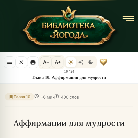
menu
close
print
text_decrease
text_increase
light_mode
auto_awesome
dark_mode
10
/
24
Глава 10. Аффирмации для мудрости
schedule
text_fields
bookmark
Глава 10
~6 мин
400 слов
Аффирмации для мудрости