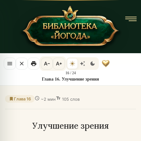
menu
close
print
text_decrease
text_increase
light_mode
auto_awesome
dark_mode
16
/
24
Глава 16. Улучшение зрения
schedule
text_fields
bookmark
Глава 16
~2 мин
105 слов
Улучшение зрения