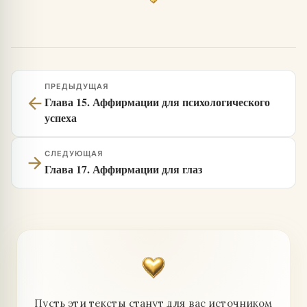
ПРЕДЫДУЩАЯ
arrow_back
Глава 15. Аффирмации для психологического
успеха
СЛЕДУЮЩАЯ
arrow_forward
Глава 17. Аффирмации для глаз
Пусть эти тексты станут для вас источником