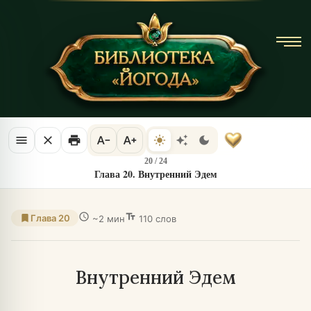
menu
close
print
text_decrease
text_increase
light_mode
auto_awesome
dark_mode
20
/
24
Глава 20. Внутренний Эдем
schedule
text_fields
bookmark
Глава 20
~2 мин
110 слов
Внутренний Эдем