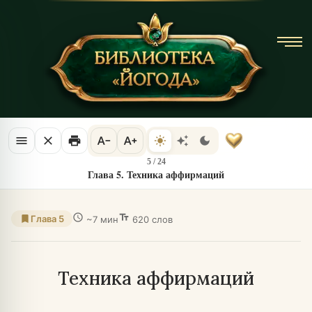
menu
close
print
text_decrease
text_increase
light_mode
auto_awesome
dark_mode
5
/
24
Глава 5. Техника аффирмаций
schedule
text_fields
bookmark
Глава 5
~7 мин
620 слов
Техника аффирмаций