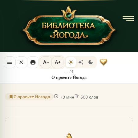
menu
close
print
text_decrease
text_increase
light_mode
auto_awesome
dark_mode
—
/
4
О проекте Йогода
schedule
text_fields
bookmark
О проекте Йогода
~3 мин
500 слов