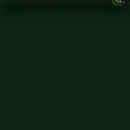
Поделитесь этим ресурсом и
подписывайтесь на Йогоду
Помогите распространить знания Парамахансы Йогананды
и будьте в курсе новых уроков, книг и видео
Показать соцсети