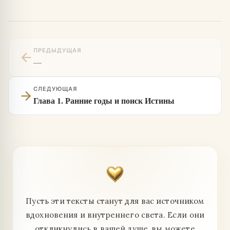
ПРЕДЫДУЩАЯ
arrow_back
—
СЛЕДУЮЩАЯ
arrow_forward
Глава 1. Ранние годы и поиск Истины
Пусть эти тексты станут для вас источником
вдохновения и внутреннего света. Если они
откликнулись в вашей душе, вы можете