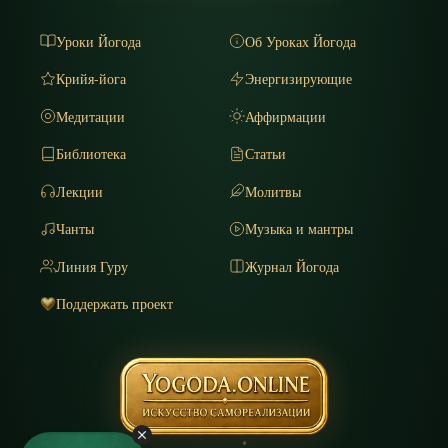
Уроки Йогода
Об Уроках Йогода
Крийя-йога
Энергизирующие
Медитации
Аффирмации
Библиотека
Статьи
Лекции
Молитвы
Чанты
Музыка и мантры
Линия Гуру
Журнал Йогода
Поддержать проект