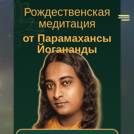
Рождественская
медитация
от Парамахансы
Йогананды