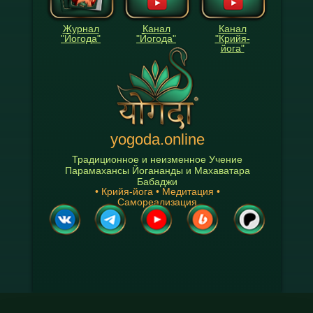
Журнал
Канал
Канал
"Йогода"
"Йогода"
"Крийя-
йога"
yogoda.online
Традиционное и неизменное Учение
Парамахансы Йогананды и Махаватара
Бабаджи
• Крийя-йога • Медитация •
Самореализация