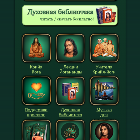
Крийя
Лекции
Учителя
йога
Йогананды
Крийя-йоги
Поддержка
Духовная
Музыка
проектов
библиотека
для
медитации