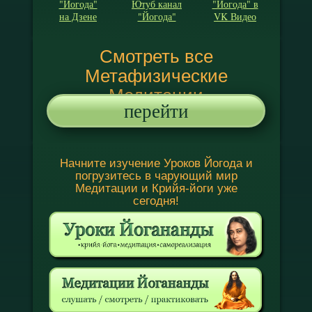
"Йогода"
Ютуб канал
"Йогода" в
на Дзене
"Йогода"
VK Видео
Смотреть все
Метафизические
Медитации
перейти
Начните изучение Уроков Йогода и
погрузитесь в чарующий мир
Медитации и Крийя-йоги уже
сегодня!