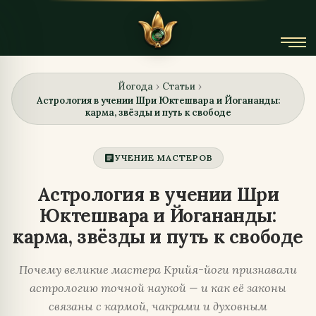
Йогода
Статьи
›
›
Астрология в учении Шри Юктешвара и Йогананды:
карма, звёзды и путь к свободе
article
УЧЕНИЕ МАСТЕРОВ
Астрология в учении Шри
Юктешвара и Йогананды:
карма, звёзды и путь к свободе
Почему великие мастера Крийя-йоги признавали
астрологию точной наукой — и как её законы
связаны с кармой, чакрами и духовным