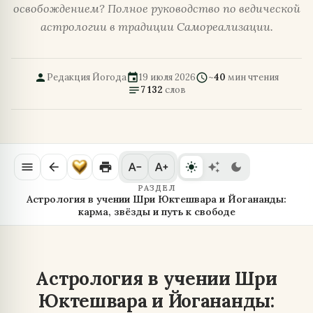
освобождением? Полное руководство по ведической
астрологии в традиции Самореализации.
person
event
schedule
Редакция Йогода
19 июля 2026
~
40
мин чтения
notes
7 132
слов
menu
arrow_back
print
text_decrease
text_increase
light_mode
auto_awesome
dark_mode
РАЗДЕЛ
Астрология в учении Шри Юктешвара и Йогананды:
карма, звёзды и путь к свободе
Астрология в учении Шри
Юктешвара и Йогананды: