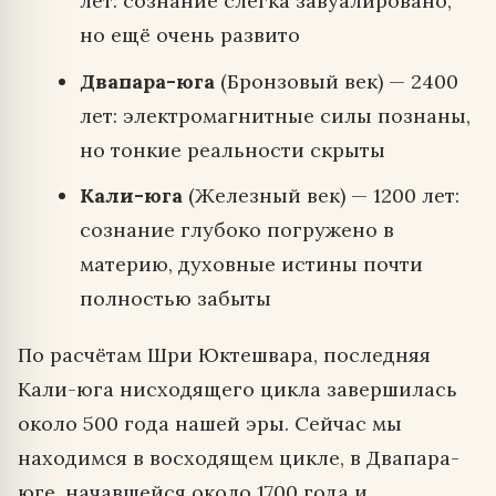
лет: сознание слегка завуалировано,
но ещё очень развито
Двапара-юга
(Бронзовый век) — 2400
лет: электромагнитные силы познаны,
но тонкие реальности скрыты
Кали-юга
(Железный век) — 1200 лет:
сознание глубоко погружено в
материю, духовные истины почти
полностью забыты
По расчётам Шри Юктешвара, последняя
Кали-юга нисходящего цикла завершилась
около 500 года нашей эры. Сейчас мы
находимся в восходящем цикле, в Двапара-
юге, начавшейся около 1700 года и