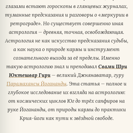
глазами встают гороскопы в глянцевых журналах,
туманные предсказания и разговоры о «меркурии в
ретрограде». Но существует совершенно иная
астрология — древняя, точная, освобождающая.
Астрология не как искусство предсказания судьбы,
а как наука о природе кармы и инструмент
сознательного выхода за её пределы. Именно
такую астрологию знал и преподавал
Свами Шри
Юктешвар Гири
— великий Джнянаватар, гуру
Парамахансы Йогананды
. Эта статья — полное и
глубокое исследование их взгляда на астрологию:
от космических циклов Юг до трёх сапфиров на
руке Йогананды, от природы кармы до практики
Крия-йоги как пути к звёздной свободе.