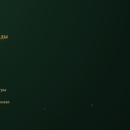
НДЫ
тры
роект