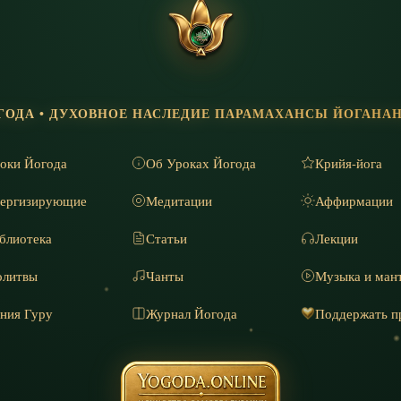
ГОДА • ДУХОВНОЕ НАСЛЕДИЕ ПАРАМАХАНСЫ ЙОГАНА
оки Йогода
Об Уроках Йогода
Крийя-йога
ергизирующие
Медитации
Аффирмации
блиотека
Статьи
Лекции
литвы
Чанты
Музыка и ман
ния Гуру
Журнал Йогода
Поддержать п