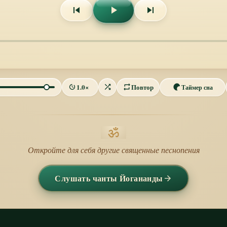
Повтор
Таймер сна
ॐ
Откройте для себя другие священные песнопения
Слушать чанты Йогананды