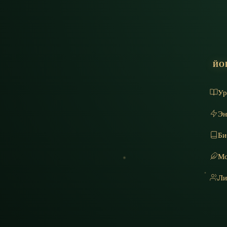
ЙО
Ур
Эн
Би
Мо
Ли