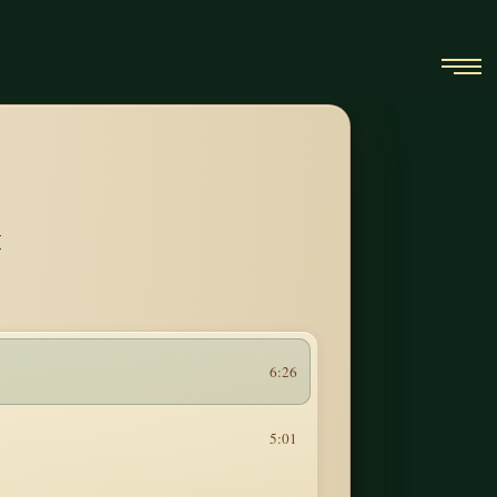
н
6:26
5:01