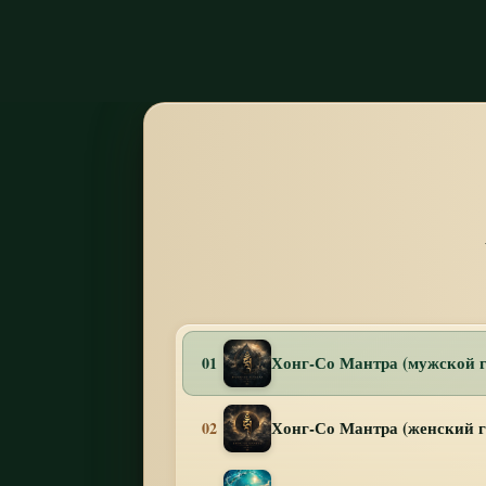
Хонг-Со Мантра (мужской г
01
Хонг-Со Мантра (женский г
02