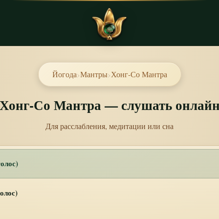
›
›
Йогода
Мантры
Хонг-Со Мантра
Хонг-Со Мантра — слушать онлай
Для расслабления, медитации или сна
олос)
олос)