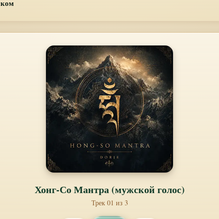
ском
Хонг-Со Мантра (мужской голос)
Трек 01 из 3