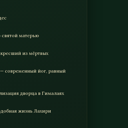
дес
со святой матерью
оскресший из мёртвых
 — современный йог, равный
ализация дворца в Гималаях
подобная жизнь Лахири