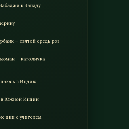
 Бабаджи к Западу
Америку
ербанк — святой средь роз
Ньюман — католичка-
ращаюсь в Индию
я в Южной Индии
ие дни с учителем