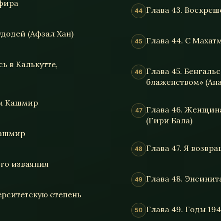
пфира
Глава 43. Воскре
удодей (Афзал Хан)
Глава 44. С Махат
сь в Калькутте,
Глава 45. Бенгаль
блаженством» (Ан
ем Кашмир
Глава 46. Женщина
(Гири Бала)
Кашмир
Глава 47. Я возвр
ого изваяния
Глава 48. Энсини
ерситетскую степень
Глава 49. Годы 19