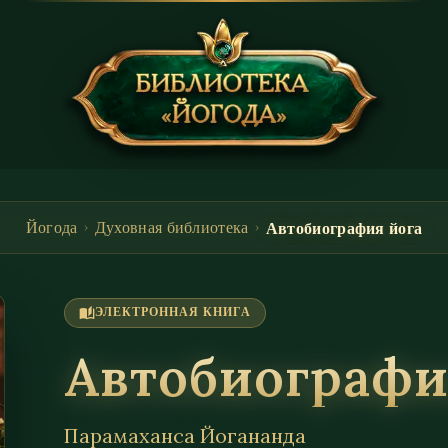
Автобиография йога
Йогода
›
Духовная библиотека
›
auto_stories
ЭЛЕКТРОННАЯ КНИГА
Автобиографи
Парамаханса Йогананда