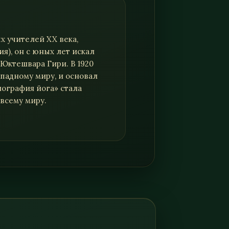
е искание — не удел
 с его работой, семьёй и
х учителей XX века,
я), он с юных лет искал
Юктешвара Гири. В 1920
инкарнации, крийя-йоги и
падному миру, и основал
ский путь. Книга оказала
биография йога» стала
й книгой Стив Джобс,
всему миру.
угих искателей истины по
обуждения.
анизации, основанной
 «Автобиография йога»
иг в истории — верным
 за завесой повседневности.