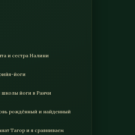
анта и сестра Налини
крийя-йоги
е школы йоги в Ранчи
вновь рождённый и найденный
анат Тагор и я сравниваем