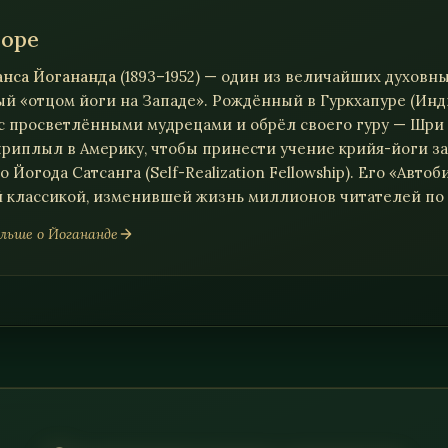
ы к одной вершине. Йогананда показывает: духовно
торе
асущная задача каждого человека, живущего в миру,
анса Йогананда
(1893–1952) — один из величайших духовны
й «отцом йоги на Западе». Рождённый в Гуркхапуре (Инди
с просветлёнными мудрецами и обрёл своего гуру — Шри 
ела на язык западного читателя понятия кармы, ре
приплыл в Америку, чтобы принести учение крийя-йоги за
 как экзотические абстракции, а как живой практиче
 Йогода Сатсанга (Self-Realization Fellowship). Его «Авто
ые поиски XX и XXI века: её называли своей любимо
 классикой, изменившей жизнь миллионов читателей по 
раздавали гостям на его похоронах, и множество др
льше о Йогананде
а книга стала первым шагом на пути внутреннего пр
кцией Йогоды
при Обществе Йогода Сатсанга — орг
нения его учений в первозданной чистоте. Сегодня
ов и остаётся одной из самых читаемых духовных кн
т не просто знания о жизни, но саму Жизнь, скрытую