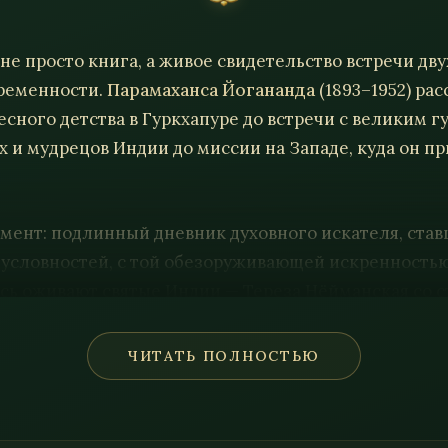
не просто книга, а живое свидетельство встречи дв
временности.
Парамаханса Йогананда
(1893–1952) ра
есного детства в Гуркхапуре до встречи с великим 
х и мудрецов Индии до миссии на Западе, куда он пр
мент: подлинный дневник духовного искателя, ста
 условностей, с той обезоруживающей искренностью
есь оживают святые Индии — Тереза Нёйманская со с
ру и множество других удивительных встреч, каждая
ования, которые наука лишь начинает постигать.
ЧИТАТЬ ПОЛНОСТЬЮ
ниги — не в чудесах, а в тихой, неотступной нити д
знания Бога в юности до полного просветления, до 