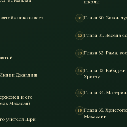
бег в Гималаи
школы
святой» показывает
Глава 30. Закон чу
Глава 31. Беседа 
Глава 32. Рама, в
вятой
Глава 33. Бабаджи
й Индии Джагдиш
Христу
Глава 34. Матери
ерженец и его
ель Махасая)
Глава 35. Христо
Махасайи
его учителя Шри