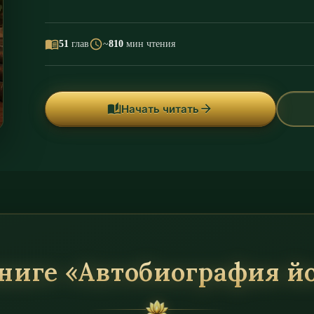
menu_book
schedule
51
глав
~
810
мин чтения
auto_stories
arrow_forward
Начать читать
ниге «Автобиография й