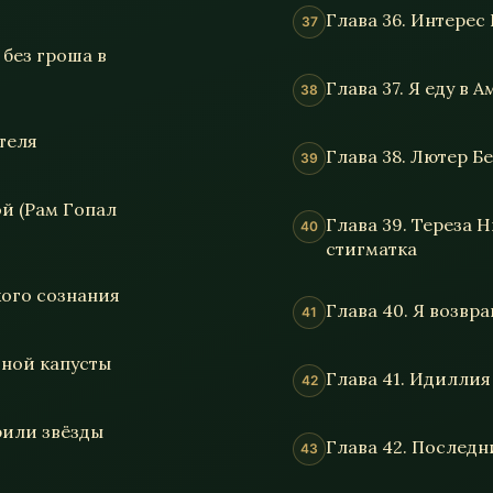
Глава 36. Интерес
 без гроша в
Глава 37. Я еду в 
ителя
Глава 38. Лютер Б
ой (Рам Гопал
Глава 39. Тереза 
стигматка
кого сознания
Глава 40. Я возв
тной капусты
Глава 41. Идилли
рили звёзды
Глава 42. Последн