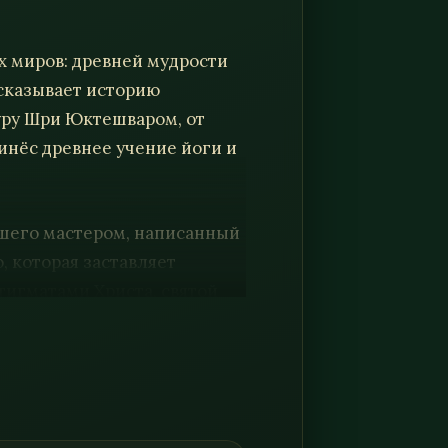
ух миров: древней мудрости
ссказывает историю
гуру Шри Юктешваром, от
инёс древнее учение йоги и
вшего мастером, написанный
, которая заставляет
тигматами Христа, святой
 из которых приоткрывает
уховного пути, который
понимания того, что все