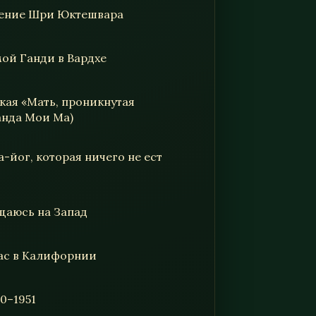
шение Шри Юктешвара
мой Ганди в Вардхе
ская «Мать, проникнутая
анда Мои Ма)
-йог, которая ничего не ест
ащаюсь на Запад
тас в Калифорнии
40–1951