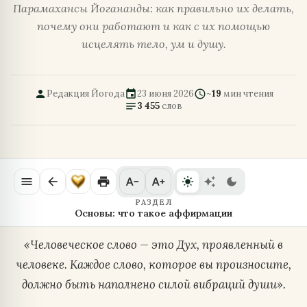
Парамахансы Йогананды: как правильно их делать,
почему они работают и как с их помощью
исцелять тело, ум и душу.
person
event
schedule
Редакция Йогода
23 июня 2026
~
19
мин чтения
notes
3 455
слов
menu
arrow_back
print
text_decrease
text_increase
light_mode
auto_awesome
dark_mode
РАЗДЕЛ
Основы: что такое аффирмации
«Человеческое слово — это Дух, проявленный в
человеке. Каждое слово, которое вы произносите,
должно быть наполнено силой вибраций души».