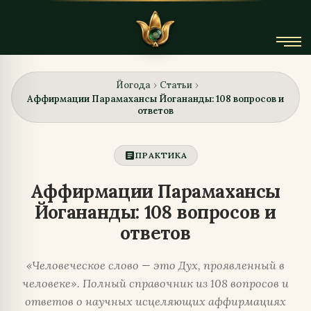
Йогода
Статьи
›
›
Аффирмации Парамахансы Йогананды: 108 вопросов и
ответов
article
ПРАКТИКА
Аффирмации Парамахансы
Йогананды: 108 вопросов и
ответов
«Человеческое слово — это Дух, проявленный в
человеке». Полный справочник из 108 вопросов и
ответов о научных исцеляющих аффирмациях