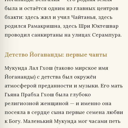
была и остаётся одним из главных центров
бхакти: здесь жил и учил Чайтанья, здесь
родился Рамакришна, здесь Шри Юктешвар
проводил санкиртаны на улицах Серампура.
Детство Йогананды: первые чанты
Мукунда Лал Гхош (таково мирское имя
Йогананды) с детства был окружён
атмосферой преданности и музыки. Его мать
Гьяна Прабха Гхош была глубоко
религиозной женщиной — и именно она
посеяла в сердце сына первые семена любви
к Богу. Маленький Мукунда мог часами петь