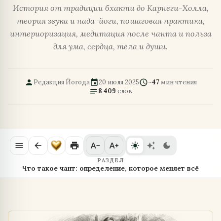
История от традиции бхакти до Карнеги-Холла,
теория звука и нада-йоги, пошаговая практика,
интериоризация, медитация после чанта и польза
для ума, сердца, тела и души.
person
event
schedule
Редакция Йогода
20 июля 2025
~
47
мин чтения
notes
8 409
слов
menu
arrow_back
print
text_decrease
text_increase
light_mode
auto_awesome
dark_mode
РАЗДЕЛ
Что такое чант: определение, которое меняет всё