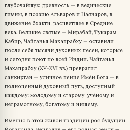
глубочайшую древность — в ведические
гимны, в поэзию Альваров и Наянаров, в
движение бхакти, расцветшее в Средние
века. Великие святые — Мирабай, Тукарам,
Кабир, Чайтанья Махапрабху — оставили
после себя тысячи духовных песен, которые
и сегодня поют по всей Индии. Чайтанья
Махапрабху (XV–XVI вв.) превратил
санкиртан — уличное пение Имён Бога — в
полноценный духовный путь, доступный
каждому: молодому и старому, учёному и
неграмотному, богатому и нищему.
Именно в этой живой традиции рос будущий
Йогананда. Бенгалия — его родная земля —